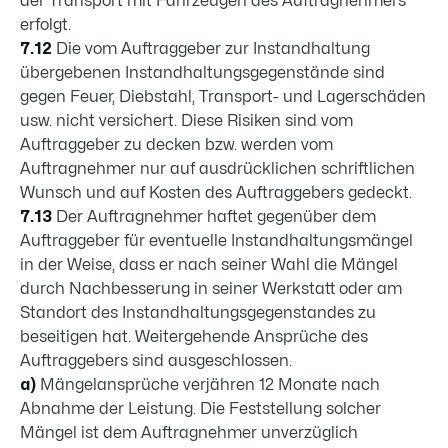
der Trans­port mit Fahrzeugen des Auftragnehmers
erfolgt.
7.12
Die vom Auftraggeber zur Instandhaltung
übergebenen Instandhaltungsge­genstände sind
gegen Feuer, Diebstahl, Transport- und Lagerschäden
usw. nicht versichert. Diese Risiken sind vom
Auftraggeber zu decken bzw. werden vom
Auftragneh­mer nur auf ausdrücklichen schriftlichen
Wunsch und auf Kosten des Auftraggebers gedeckt.
7.13
Der Auftragnehmer haftet gegenüber dem
Auftraggeber für eventu­elle Instandhaltungsmängel
in der Weise, dass er nach seiner Wahl die Mängel
durch Nach­besserung in seiner Werkstatt oder am
Standort des Instandhaltungsgegenstandes zu
beseitigen hat. Weitergehende An­sprüche des
Auftraggebers sind ausgeschlossen.
a)
Mängelansprüche verjähren 12 Monate nach
Abnahme der Leistung. Die Feststel­lung solcher
Mängel ist dem Auftragnehmer unver­züglich