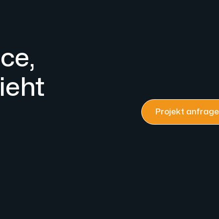
ce,
ieht
Projekt anfrag