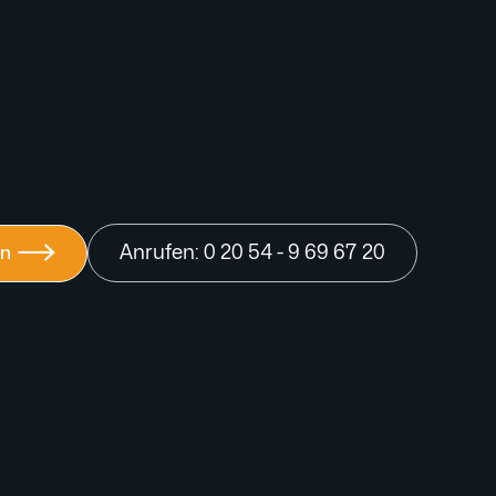
en

Anrufen: 0 20 54 - 9 69 67 20