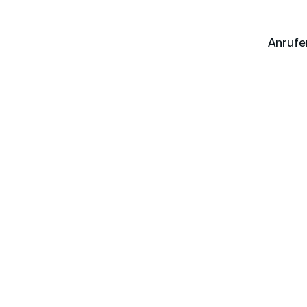
Anrufe
ermietung
Projekte
Team
Fuhrpark
nc sit mattis
. Aliquam odio aliquet