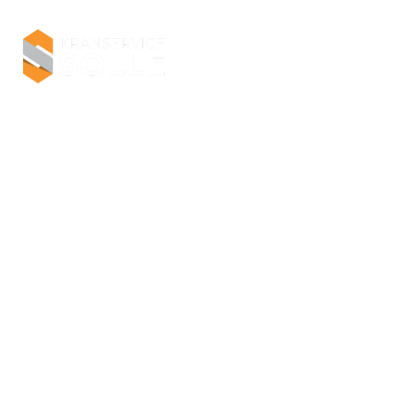
Home
Leistungen
Kranv
Lorem ipsum dolor sit amet consectetur. Odio nu
facilisis in tempor. Nec nisl enim odio congue et
quis malesuada euismod ultrices at gravida.